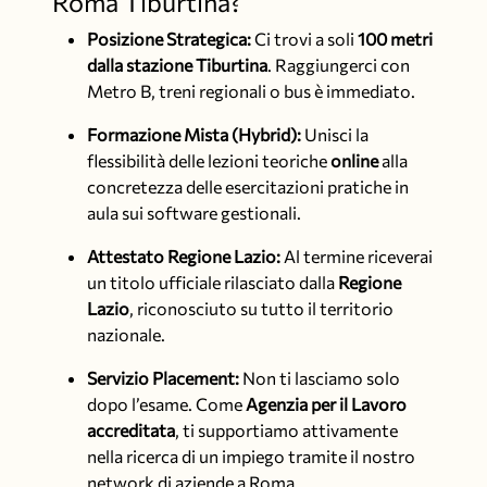
Roma Tiburtina?
Posizione Strategica:
Ci trovi a soli
100 metri
dalla stazione Tiburtina
. Raggiungerci con
Metro B, treni regionali o bus è immediato.
Formazione Mista (Hybrid):
Unisci la
flessibilità delle lezioni teoriche
online
alla
concretezza delle esercitazioni pratiche in
aula sui software gestionali.
Attestato Regione Lazio:
Al termine riceverai
un titolo ufficiale rilasciato dalla
Regione
Lazio
, riconosciuto su tutto il territorio
nazionale.
Servizio Placement:
Non ti lasciamo solo
dopo l’esame. Come
Agenzia per il Lavoro
accreditata
, ti supportiamo attivamente
nella ricerca di un impiego tramite il nostro
network di aziende a Roma.